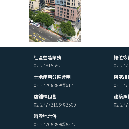
社區營造業務
椿位恢
02-27815692
02-27
土地使用分區證明
國宅出
02-27208889轉6171
02-27
店舖標租售
建築線
02-27772186轉2509
02-27
畸零地合併
02-27208889轉8372