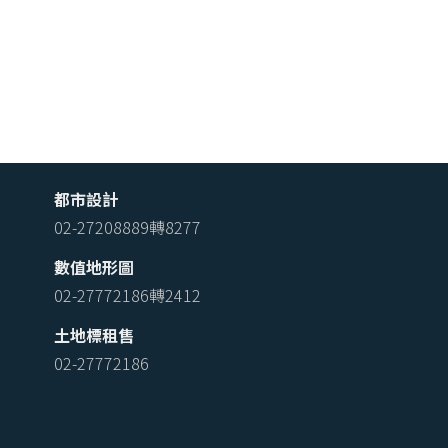
都市設計
02-27208889轉8277
數值地形圖
02-27772186轉2412
土地標租售
02-27772186