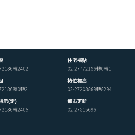
復
住宅補貼
772186轉2402
02-27772186轉0轉1
租
椿位標高
772186轉0轉2
02-27208889轉8294
指示(定)
都市更新
772186轉2405
02-27815696