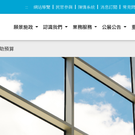
:::
網站導覽
民眾參與
陳情系統
消息訂閱
常見
願景施政
認識我們
業務服務
公展公告
助預算