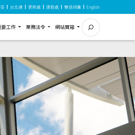
問答
台北通
更新處
建管處
雙語詞彙
English
重要工作
業務法令
網站寶箱