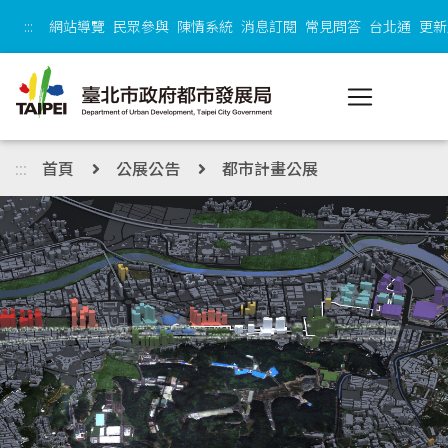
跳到主內容區塊
:::
網站導覽
民眾參與
陳情系統
消息訂閱
常見問答
台北通
更新
:::
首頁
公展公告
都市計畫公展