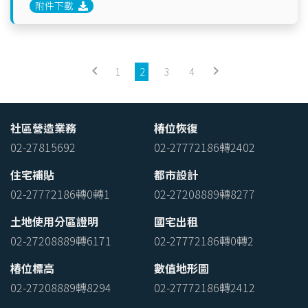
附件下載
keyboard_arrow_left
keyboard_arrow_right
1
2
3
4
社區營造業務
椿位恢復
02-27815692
02-27772186轉2402
住宅補貼
都市設計
02-27772186轉0轉1
02-27208889轉8277
土地使用分區證明
國宅出租
02-27208889轉6171
02-27772186轉0轉2
椿位標高
數值地形圖
02-27208889轉8294
02-27772186轉2412