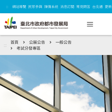
跳到主內容區塊
:::
網站導覽
民眾參與
陳情系統
消息訂閱
常見問答
台北通
更新
首頁
公展公告
一般公告
:::
考試分發專區