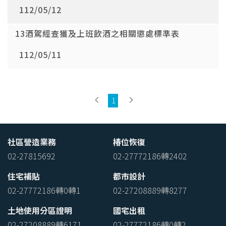
112/05/12
13酒駕經查獲及上班飲酒之相關懲處標準表
112/05/11
keyboard_arrow_left
keyboard_arrow_right
1
社區營造業務
椿位恢復
02-27815692
02-27772186轉2402
住宅補貼
都市設計
02-27772186轉0轉1
02-27208889轉8277
土地使用分區證明
國宅出租
02-27208889轉6171
02-27772186轉0轉2