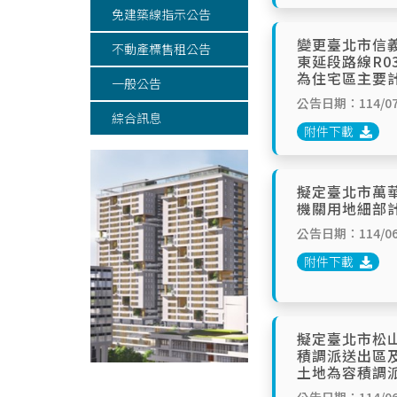
免建築線指示公告
變更臺北市信
不動產標售租公告
東延段路線R
為住宅區主要
一般公告
公告日期：114/07
綜合訊息
附件下載
擬定臺北市萬華
機關用地細部
公告日期：114/06
附件下載
擬定臺北市松山
積調派送出區
土地為容積調