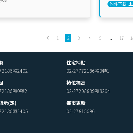
/03
附件下載
keyboard_arrow_left
1
2
3
4
5
..
17
1
復
住宅補貼
772186轉2402
02-27772186轉0轉1
租
椿位標高
772186轉0轉2
02-27208889轉8294
指示(定)
都市更新
772186轉2405
02-27815696