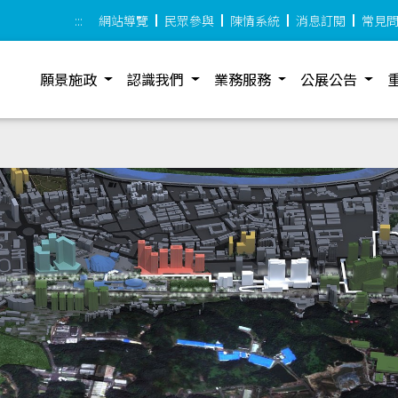
:::
網站導覽
民眾參與
陳情系統
消息訂閱
常見
願景施政
認識我們
業務服務
公展公告