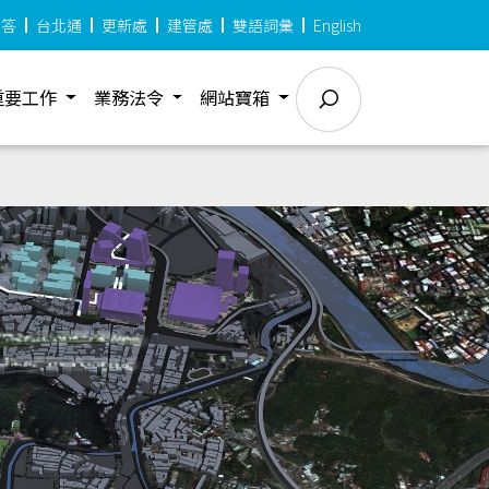
問答
台北通
更新處
建管處
雙語詞彙
English
重要工作
業務法令
網站寶箱