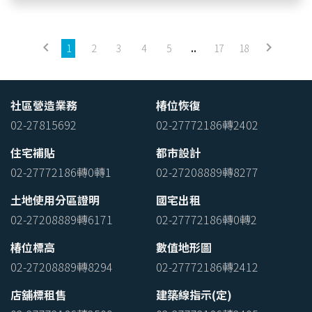
keyboard_arrow_left
keyboard_arrow_right
1
2
3
4
5
..
17
18
社區營造業務
椿位恢復
02-27815692
02-27772186轉2402
住宅補貼
都市設計
02-27772186轉0轉1
02-27208889轉8277
土地使用分區證明
國宅出租
02-27208889轉6171
02-27772186轉0轉2
椿位標高
數值地形圖
02-27208889轉8294
02-27772186轉2412
店舖標租售
建築線指示(定)