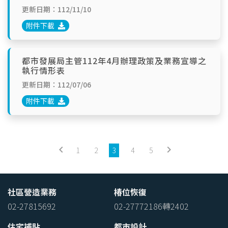
更新日期：112/11/10
附件下載
都市發展局主管112年4月辦理政策及業務宣導之
執行情形表
更新日期：112/07/06
附件下載
keyboard_arrow_left
keyboard_arrow_right
1
2
3
4
5
社區營造業務
椿位恢復
02-27815692
02-27772186轉2402
住宅補貼
都市設計