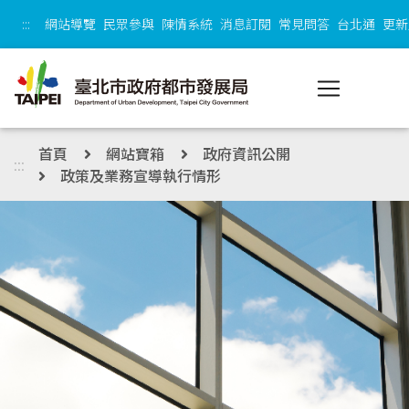
跳到主內容區塊
:::
網站導覽
民眾參與
陳情系統
消息訂閱
常見問答
台北通
更新
首頁
網站寶箱
政府資訊公開
:::
政策及業務宣導執行情形