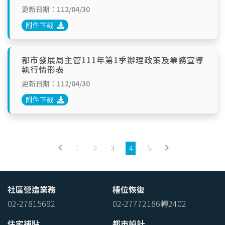
更新日期：112/04/30
附件下載
都市發展局主管111年第1季辦理政策及業務宣導
執行情形表
更新日期：112/04/30
附件下載
keyboard_arrow_left
keyboard_arrow_right
1
2
3
4
5
社區營造業務
椿位恢復
02-27815692
02-27772186轉2402
住宅補貼
都市設計