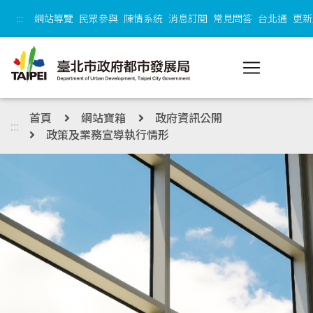
跳到主內容區塊
:::
網站導覽
民眾參與
陳情系統
消息訂閱
常見問答
台北通
更新
首頁
網站寶箱
政府資訊公開
:::
政策及業務宣導執行情形