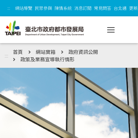
跳到主內容區塊
:::
網站導覽
民眾參與
陳情系統
消息訂閱
常見問答
台北通
更新
首頁
網站寶箱
政府資訊公開
:::
政策及業務宣導執行情形