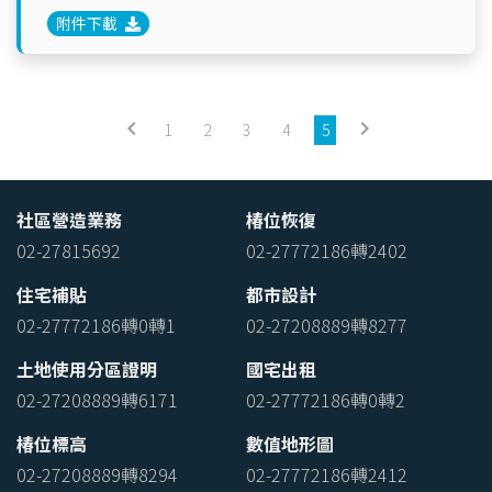
附件下載
keyboard_arrow_left
keyboard_arrow_right
1
2
3
4
5
社區營造業務
椿位恢復
02-27815692
02-27772186轉2402
住宅補貼
都市設計
02-27772186轉0轉1
02-27208889轉8277
土地使用分區證明
國宅出租
02-27208889轉6171
02-27772186轉0轉2
椿位標高
數值地形圖
02-27208889轉8294
02-27772186轉2412