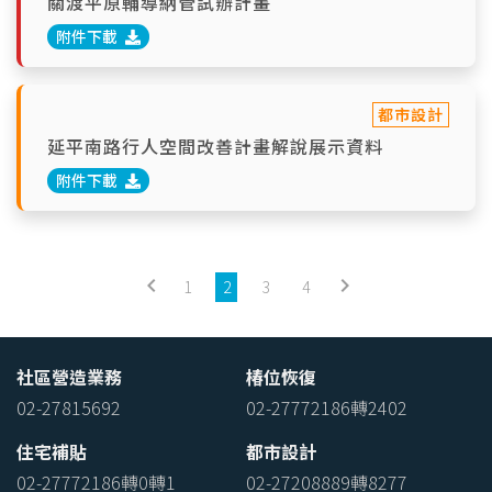
關渡平原輔導納管試辦計畫
附件下載
都市設計
延平南路行人空間改善計畫解說展示資料
附件下載
keyboard_arrow_left
keyboard_arrow_right
1
2
3
4
社區營造業務
椿位恢復
02-27815692
02-27772186轉2402
住宅補貼
都市設計
02-27772186轉0轉1
02-27208889轉8277