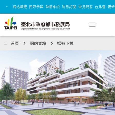
跳到主內容區塊
:::
網站導覽
民眾參與
陳情系統
消息訂閱
常見問答
台北通
更新
:::
首頁
網站寶箱
檔案下載