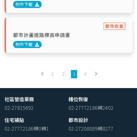
附件下載
都市測量
都市計畫道路標高申請書
附件下載
keyboard_arrow_left
keyboard_arrow_right
1
2
3
4
社區營造業務
椿位恢復
02-27815692
02-27772186轉2402
住宅補貼
都市設計
02-27772186轉0轉1
02-27208889轉8277