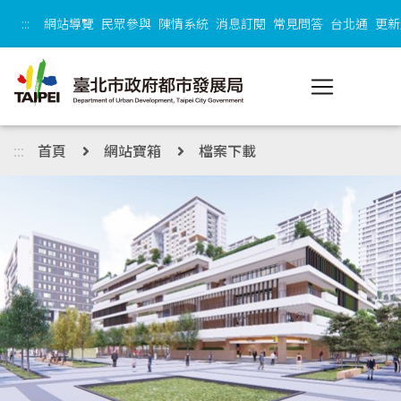
跳到主內容區塊
:::
網站導覽
民眾參與
陳情系統
消息訂閱
常見問答
台北通
更新
:::
首頁
網站寶箱
檔案下載