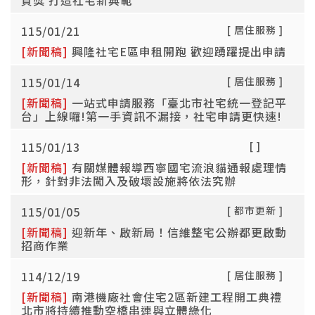
質獎 打造社宅新典範
115/01/21
[ 居住服務 ]
[新聞稿]
興隆社宅E區申租開跑 歡迎踴躍提出申請
115/01/14
[ 居住服務 ]
[新聞稿]
一站式申請服務「臺北市社宅統一登記平
台」上線囉!第一手資訊不漏接，社宅申請更快速!
115/01/13
[ ]
[新聞稿]
有關媒體報導西寧國宅流浪貓通報處理情
形，針對非法闖入及破壞設施將依法究辦
115/01/05
[ 都市更新 ]
[新聞稿]
迎新年、啟新局！信維整宅公辦都更啟動
招商作業
114/12/19
[ 居住服務 ]
[新聞稿]
南港機廠社會住宅2區新建工程開工典禮
北市將持續推動空橋串連與立體綠化