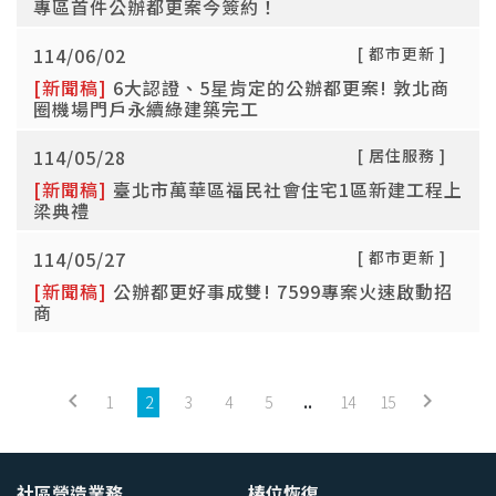
專區首件公辦都更案今簽約！
114/06/02
[ 都市更新 ]
[新聞稿]
6大認證、5星肯定的公辦都更案! 敦北商
圈機場門戶永續綠建築完工
114/05/28
[ 居住服務 ]
[新聞稿]
臺北市萬華區福民社會住宅1區新建工程上
梁典禮
114/05/27
[ 都市更新 ]
[新聞稿]
公辦都更好事成雙! 7599專案火速啟動招
商
keyboard_arrow_left
keyboard_arrow_right
1
2
3
4
5
..
14
15
社區營造業務
椿位恢復