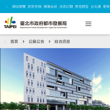
跳到主內容區塊
:::
網站導覽
民眾參與
陳情系統
消息訂閱
常見問答
台北通
更新
:::
首頁
公展公告
綜合訊息