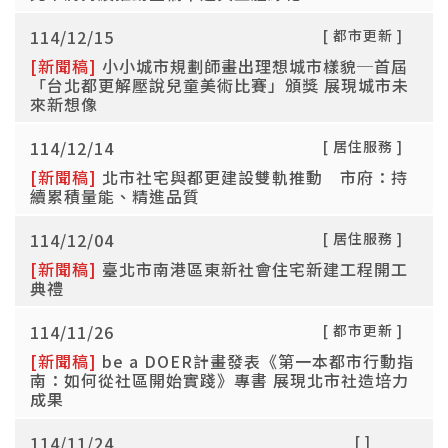
114/12/15
[ 都市更新 ]
[新聞稿]
小小城市規劃師畫出理想城市樣貌─首屆
「台北都更解壓說兒童美術比賽」頒獎 展現城市未
來新想像
114/12/14
[ 居住服務 ]
[新聞稿]
北市社宅與都更建設雙軌推動 市府：持
續累積量能、精進品質
114/12/04
[ 居住服務 ]
[新聞稿]
臺北市南港區東新社會住宅新建工程開工
典禮
114/11/26
[ 都市更新 ]
[新聞稿]
be a DOER計畫發表《第一本都市行動指
南：如何從社區開始實踐》專書 展現北市社造培力
成果
114/11/24
[ ]