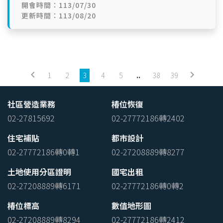
開會時間：113/07/30
更新時間：113/08/20
keyboard_arrow_left
keyboard_arrow_right
1
2
3
4
5
..
38
39
社區營造業務
椿位恢復
02-27815692
02-27772186轉2402
住宅補貼
都市設計
02-27772186轉0轉1
02-27208889轉8277
土地使用分區證明
國宅出租
02-27208889轉6171
02-27772186轉0轉2
椿位標高
數值地形圖
02-27208889轉8294
02-27772186轉2412