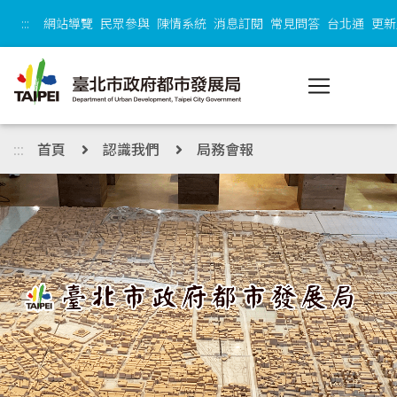
跳到主內容區塊
:::
網站導覽
民眾參與
陳情系統
消息訂閱
常見問答
台北通
更新
:::
首頁
認識我們
局務會報