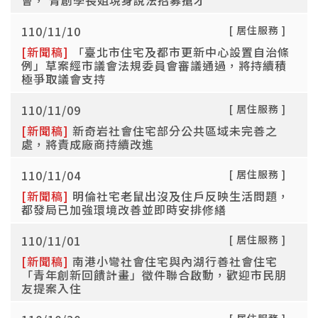
會， 青創學長姐現身說法招募搶才
110/11/10
[ 居住服務 ]
[新聞稿]
「臺北市住宅及都市更新中心設置自治條
例」草案經市議會法規委員會審議通過，將持續積
極爭取議會支持
110/11/09
[ 居住服務 ]
[新聞稿]
新奇岩社會住宅部分公共區域未完善之
處，將責成廠商持續改進
110/11/04
[ 居住服務 ]
[新聞稿]
明倫社宅老鼠出沒及住戶反映生活問題，
都發局已加強環境改善並即時安排修繕
110/11/01
[ 居住服務 ]
[新聞稿]
南港小彎社會住宅與內湖行善社會住宅
「青年創新回饋計畫」徵件聯合啟動，歡迎市民朋
友提案入住