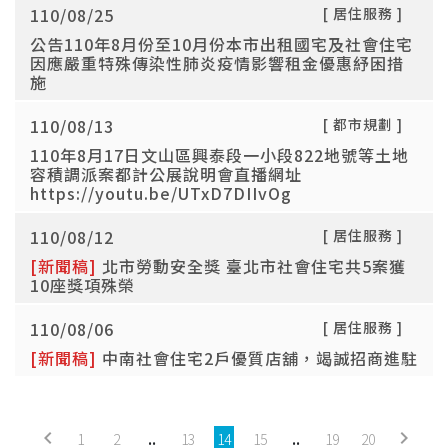
110/08/25
[ 居住服務 ]
公告110年8月份至10月份本市出租國宅及社會住宅
因應嚴重特殊傳染性肺炎疫情影響租金優惠紓困措
施
110/08/13
[ 都市規劃 ]
110年8月17日文山區興泰段一小段822地號等土地
容積調派案都計公展說明會直播網址
https://youtu.be/UTxD7DIIvOg
110/08/12
[ 居住服務 ]
[新聞稿]
北市勞動安全獎 臺北市社會住宅共5案獲
10座獎項殊榮
110/08/06
[ 居住服務 ]
[新聞稿]
中南社會住宅2戶優質店舖，竭誠招商進駐
keyboard_arrow_left
keyboard_arrow_right
1
2
..
13
14
15
..
19
20