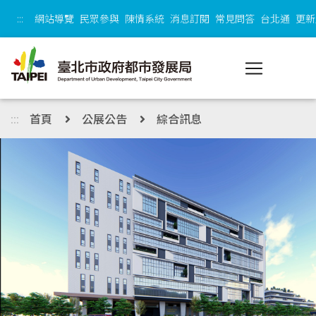
跳到主內容區塊
:::
網站導覽
民眾參與
陳情系統
消息訂閱
常見問答
台北通
更新
:::
首頁
公展公告
綜合訊息