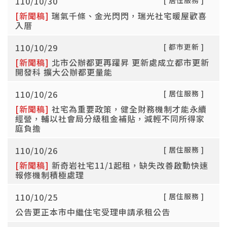
110/10/30
[ 居住服務 ]
[新聞稿]
瑞氣千條、金光閃閃，瑞光社宅暖屋歡喜
入厝
110/10/29
[ 都市更新 ]
[新聞稿]
北市公辦都更再躍昇 更新處成立都市更新
開發科 擴大公辦都更量能
110/10/26
[ 居住服務 ]
[新聞稿]
社宅為重要政策，健全財務機制才能永續
經營，輔以社會局分級租金補貼，減輕不同所得家
庭負擔
110/10/26
[ 居住服務 ]
[新聞稿]
新奇岩社宅11/1起租，缺失改善啟動快速
報修機制積極處理
110/10/25
[ 居住服務 ]
公告更正本市中繼住宅受理申請承租公告